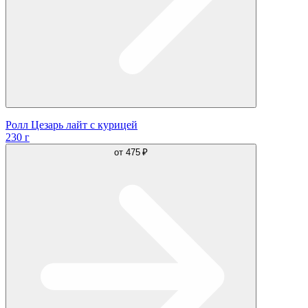
Ролл Цезарь лайт с курицей
230 г
от
475 ₽