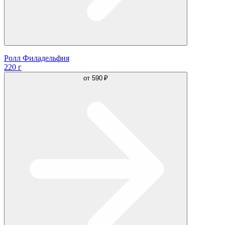
Ролл Филадельфия
220 г
от
590 ₽