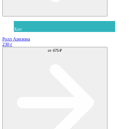
Хит
Ролл Аризона
230 г
от
475 ₽