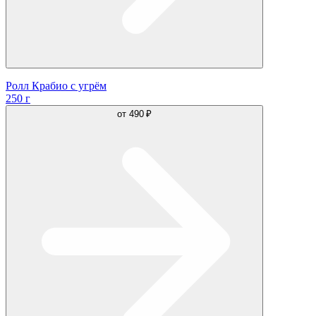
Ролл Крабио с угрём
250 г
от
490 ₽