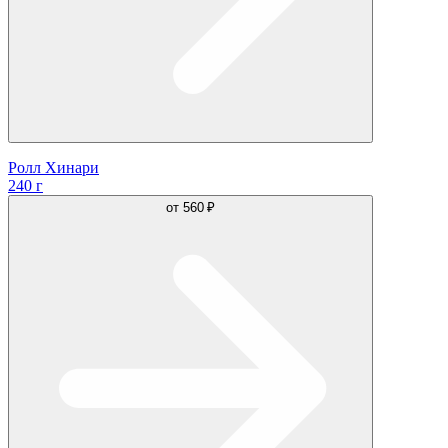
Ролл Хинари
240 г
от
560 ₽