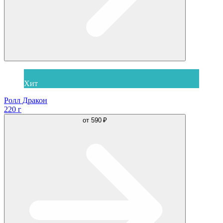
Хит
Ролл Дракон
220 г
от
590 ₽