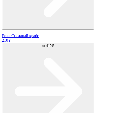
Ролл Снежный крабс
210 г
от
410 ₽