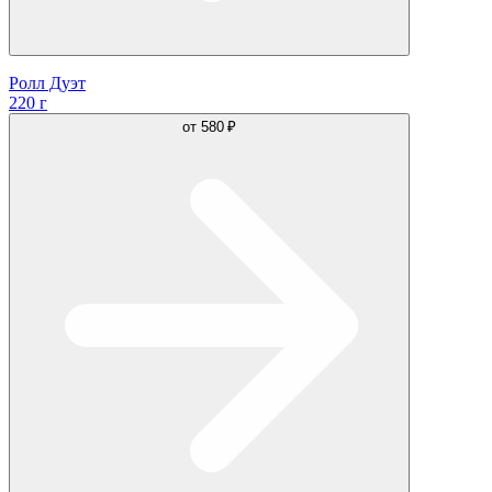
Ролл Дуэт
220 г
от
580 ₽